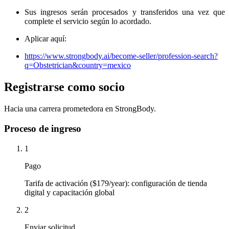
Sus ingresos serán procesados ​​y transferidos una vez que
complete el servicio según lo acordado.
Aplicar aquí:
https://www.strongbody.ai/become-seller/profession-search?
q=Obstetrician&country=mexico
Registrarse como socio
Hacia una carrera prometedora en StrongBody.
Proceso de ingreso
1
Pago
Tarifa de activación ($179/year): configuración de tienda
digital y capacitación global
2
Enviar solicitud