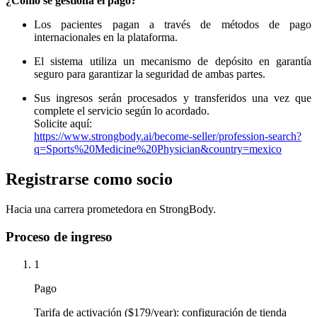
¿Cómo se gestiona el pago?
Los pacientes pagan a través de métodos de pago
internacionales en la plataforma.
El sistema utiliza un mecanismo de depósito en garantía
seguro para garantizar la seguridad de ambas partes.
Sus ingresos serán procesados ​​y transferidos una vez que
complete el servicio según lo acordado.
Solicite aquí:
https://www.strongbody.ai/become-seller/profession-search?
q=Sports%20Medicine%20Physician&country=mexico
Registrarse como socio
Hacia una carrera prometedora en StrongBody.
Proceso de ingreso
1
Pago
Tarifa de activación ($179/year): configuración de tienda