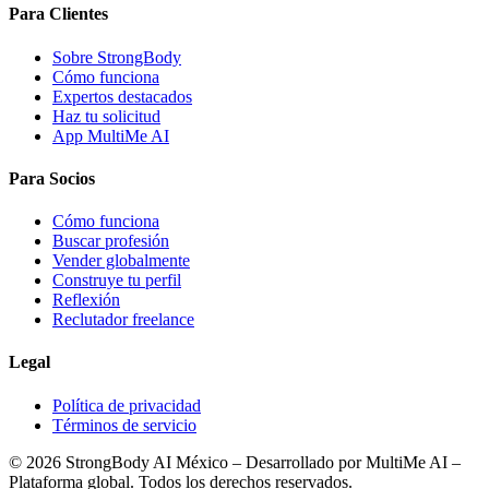
Para Clientes
Sobre StrongBody
Cómo funciona
Expertos destacados
Haz tu solicitud
App MultiMe AI
Para Socios
Cómo funciona
Buscar profesión
Vender globalmente
Construye tu perfil
Reflexión
Reclutador freelance
Legal
Política de privacidad
Términos de servicio
©
2026
StrongBody AI México
– Desarrollado por
MultiMe AI
–
Plataforma global. Todos los derechos reservados.