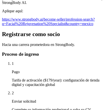
StrongBody AI.
Aplique aquí:
https://www.strongbody.ai/become-seller/profession-search?
q=Facial%20Rejuvenation%20Specialist&country=mexico
Registrarse como socio
Hacia una carrera prometedora en StrongBody.
Proceso de ingreso
1
Pago
Tarifa de activación ($179/year): configuración de tienda
digital y capacitación global
2
Enviar solicitud
Complete su información profesional o suba su CV