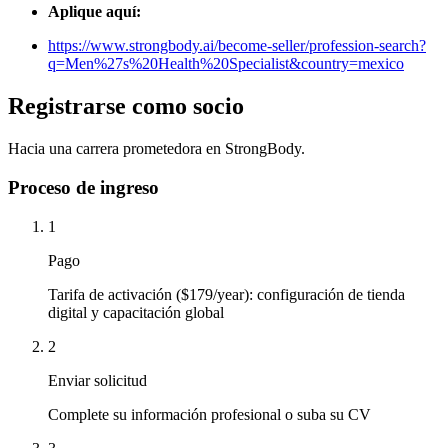
Aplique aquí:
https://www.strongbody.ai/become-seller/profession-search?
q=Men%27s%20Health%20Specialist&country=mexico
Registrarse como socio
Hacia una carrera prometedora en StrongBody.
Proceso de ingreso
1
Pago
Tarifa de activación ($179/year): configuración de tienda
digital y capacitación global
2
Enviar solicitud
Complete su información profesional o suba su CV