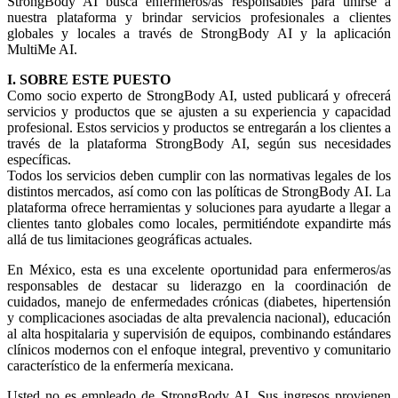
StrongBody AI busca enfermeros/as responsables para unirse a
nuestra plataforma y brindar servicios profesionales a clientes
globales y locales a través de StrongBody AI y la aplicación
MultiMe AI.
I. SOBRE ESTE PUESTO
Como socio experto de StrongBody AI, usted publicará y ofrecerá
servicios y productos que se ajusten a su experiencia y capacidad
profesional. Estos servicios y productos se entregarán a los clientes a
través de la plataforma StrongBody AI, según sus necesidades
específicas.
Todos los servicios deben cumplir con las normativas legales de los
distintos mercados, así como con las políticas de StrongBody AI. La
plataforma ofrece herramientas y soluciones para ayudarte a llegar a
clientes tanto globales como locales, permitiéndote expandirte más
allá de tus limitaciones geográficas actuales.
En México, esta es una excelente oportunidad para enfermeros/as
responsables de destacar su liderazgo en la coordinación de
cuidados, manejo de enfermedades crónicas (diabetes, hipertensión
y complicaciones asociadas de alta prevalencia nacional), educación
al alta hospitalaria y supervisión de equipos, combinando estándares
clínicos modernos con el enfoque integral, preventivo y comunitario
característico de la enfermería mexicana.
Usted no es empleado de StrongBody AI. Sus ingresos provienen