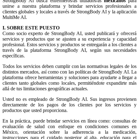
StrongBody AI busca enfermeros/as titulados/as
mexicanos
para
unirse a nuestra plataforma y brindar servicios profesionales a
clientes globales y locales a través de StrongBody AI y la aplicación
MultiMe AI.
I. SOBRE ESTE PUESTO
Como socio experto de StrongBody AI, usted publicará y ofrecerá
servicios y productos que se ajusten a su experiencia y capacidad
profesional. Estos servicios y productos se entregarán a los clientes a
través de la plataforma StrongBody AI, según sus necesidades
específicas.
Todos los servicios deben cumplir con las normativas legales de los
distintos mercados, así como con las políticas de StrongBody AI. La
plataforma ofrece herramientas y soluciones para ayudarte a llegar a
clientes tanto globales como locales, permitiéndote expandirte más
allá de tus limitaciones geográficas actuales.
Usted no es empleado de StrongBody AI. Sus ingresos provienen
directamente de los pagos de los clientes por los servicios y
productos que usted proporciona.
En la práctica, puede brindar servicios en línea como: consultas de
evaluación de salud con enfoque en condiciones comunes en
México, orientación sobre la adherencia a la medicación,
instrucciones para el cuidado posterior al alta, educación para el