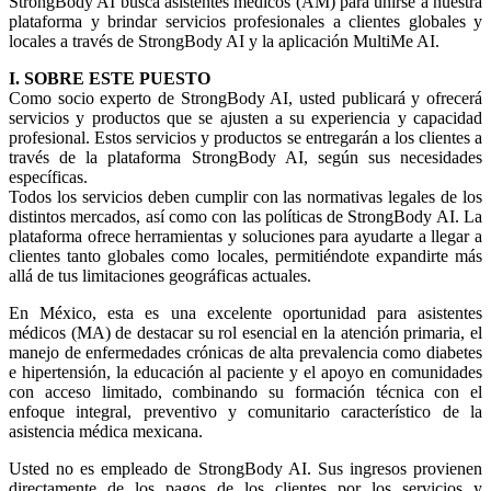
StrongBody AI busca asistentes médicos (AM) para unirse a nuestra
plataforma y brindar servicios profesionales a clientes globales y
locales a través de StrongBody AI y la aplicación MultiMe AI.
I. SOBRE ESTE PUESTO
Como socio experto de StrongBody AI, usted publicará y ofrecerá
servicios y productos que se ajusten a su experiencia y capacidad
profesional. Estos servicios y productos se entregarán a los clientes a
través de la plataforma StrongBody AI, según sus necesidades
específicas.
Todos los servicios deben cumplir con las normativas legales de los
distintos mercados, así como con las políticas de StrongBody AI. La
plataforma ofrece herramientas y soluciones para ayudarte a llegar a
clientes tanto globales como locales, permitiéndote expandirte más
allá de tus limitaciones geográficas actuales.
En México, esta es una excelente oportunidad para asistentes
médicos (MA) de destacar su rol esencial en la atención primaria, el
manejo de enfermedades crónicas de alta prevalencia como diabetes
e hipertensión, la educación al paciente y el apoyo en comunidades
con acceso limitado, combinando su formación técnica con el
enfoque integral, preventivo y comunitario característico de la
asistencia médica mexicana.
Usted no es empleado de StrongBody AI. Sus ingresos provienen
directamente de los pagos de los clientes por los servicios y